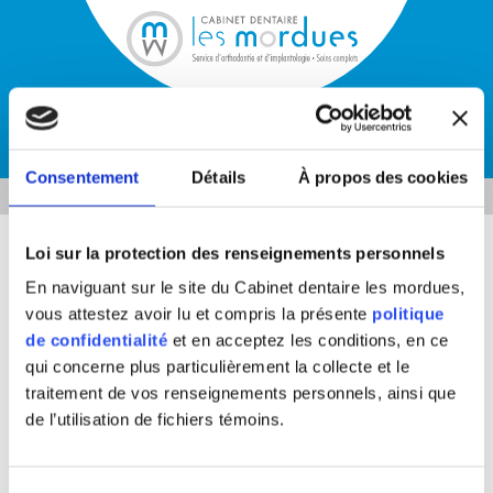
418 230.0001
ACCUEIL
Consentement
Détails
À propos des cookies
NOS SERVICES
DÉPISTAGE DU CANCER BUCCAL
ORTHODONTIE
IMPLANTS DENTAIRES
Loi sur la protection des renseignements personnels
DES MORDUES DE SANTÉ BUCCALE POUR
ESTHÉTIQUE
En naviguant sur le site du Cabinet dentaire les mordues,
DÉTECTER LES LÉSIONS DOUTEUSES
vous attestez avoir lu et compris la présente
politique
MÉTAMORPHOSE DENTAIRE
À notre clinique dentaire, nous possédons un appareil de haute
de confidentialité
et en acceptez les conditions, en ce
PARODONTIE
technologie appelé le Système Velscope (technologie développée
qui concerne plus particulièrement la collecte et le
par la Société canadienne du cancer). En plus de faire un examen
DÉPISTAGE DU CANCER BUCCAL
traitement de vos renseignements personnels, ainsi que
visuel et tactile de votre bouche, nous utilisons cet appareil afin de
RESTAURATION EN CÉRAMIQUE (CEREC)
de l’utilisation de fichiers témoins.
visualiser des lésions suspectes souvent avant même qu'elles ne
soient visibles à l’œil. L'examen se fait lors de votre rendez-vous
SOINS DENTAIRES COMPLETS
de suivi biannuel, est sans douleur et sans danger.
ACTUALITÉS