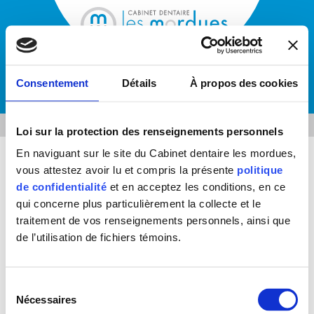
418 230.0001
Consentement
Détails
À propos des cookies
ACCUEIL
NOS SERVICES
ACTUALITÉS
Loi sur la protection des renseignements personnels
ORTHODONTIE
En naviguant sur le site du Cabinet dentaire les mordues,
IMPLANTS DENTAIRES
vous attestez avoir lu et compris la présente
politique
ENVIE D'EN SAVOIR PLUS EN DENTISTERIE?
ESTHÉTIQUE
de confidentialité
et en acceptez les conditions, en ce
GOUTEZ-Y!
MÉTAMORPHOSE DENTAIRE
qui concerne plus particulièrement la collecte et le
Les Mordues met à votre disposition plusieurs actualités dans le
traitement de vos renseignements personnels, ainsi que
PARODONTIE
domaine de la dentisterie. Consultez ici une foule de liens, articles
de l’utilisation de fichiers témoins.
et nouvelles d'intérêt.
DÉPISTAGE DU CANCER BUCCAL
Cliquez sur le sujet de votre choix pour plus de détails.
RESTAURATION EN CÉRAMIQUE (CEREC)
Le dépistage du cancer buccal
Sélection
SOINS DENTAIRES COMPLETS
L'hypersensibilité dentinaire
du
Nécessaires
ACTUALITÉS
Connaissez-vous toutes les façons de réparer une dent?
consentement